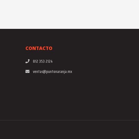
CONTACTO
812 353 2124
ventas@puntonaranja.mx