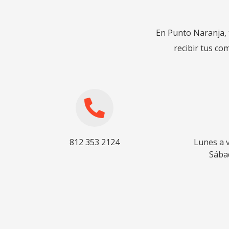
En Punto Naranja, 
recibir tus co
812 353 2124
Lunes a v
Sábad