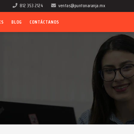
812 353 2124
ventas@puntonaranja.mx
ES
BLOG
CONTÁCTANOS