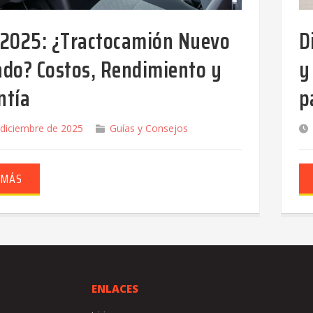
 2025: ¿Tractocamión Nuevo
D
ado? Costos, Rendimiento y
y
ntía
p
 diciembre de 2025
Guías y Consejos
 MÁS
ENLACES