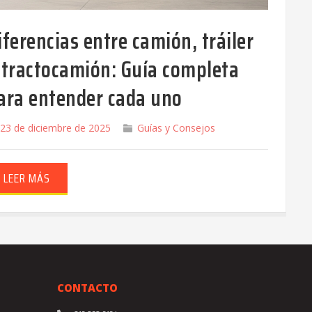
iferencias entre camión, tráiler
 tractocamión: Guía completa
ara entender cada uno
23 de diciembre de 2025
Guías y Consejos
LEER MÁS
CONTACTO