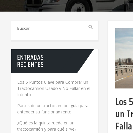
ENTRADAS
RECIENTES
Los 5 Puntos Clave para Comprar un
Tractocamión Usado y No Fallar en el
Intento
Los 
Partes de un tractocamión: guía para
un T
entender su funcionamiento
Falla
¿Qué es la quinta rueda en un
tractocamión y para qué sirve?