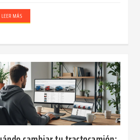
LEER MÁS
uándo cambiar tu tractocamión: