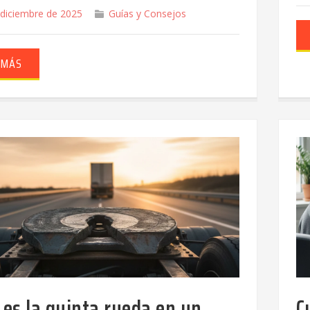
 diciembre de 2025
Guías y Consejos
 MÁS
 es la quinta rueda en un
C