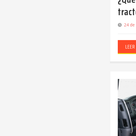
trac
24 de
LEER