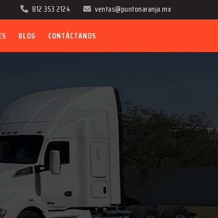
812 353 2124
ventas@puntonaranja.mx
ES
BLOG
CONTÁCTANOS