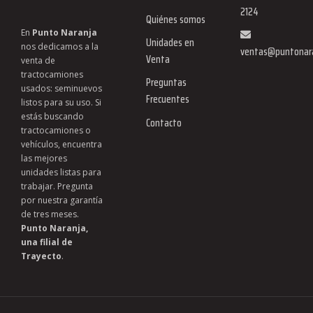
2124
Quiénes somos
En
Punto Naranja
Unidades en
nos dedicamos a la
ventas@puntonar
Venta
venta de
tractocamiones
Preguntas
usados: seminuevos
Frecuentes
listos para su uso. Si
estás buscando
Contacto
tractocamiones o
vehículos, encuentra
las mejores
unidades listas para
trabajar. Pregunta
por nuestra garantía
de tres meses. ​
Punto Naranja,
una filial de
Trayecto
.