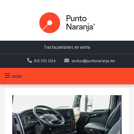
Tractocamiones en venta
Tractocamiones en venta
812 353 2124
ventas@puntonaranja.mx
MENU