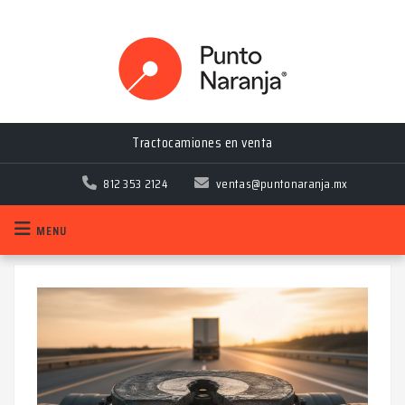
Tractocamiones en venta
812 353 2124
ventas@puntonaranja.mx
MENU