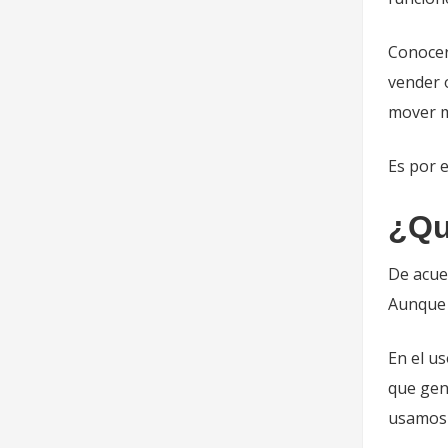
Conocer
vender 
mover me
Es por e
¿Qu
De acue
Aunque l
En el us
que gen
usamos 