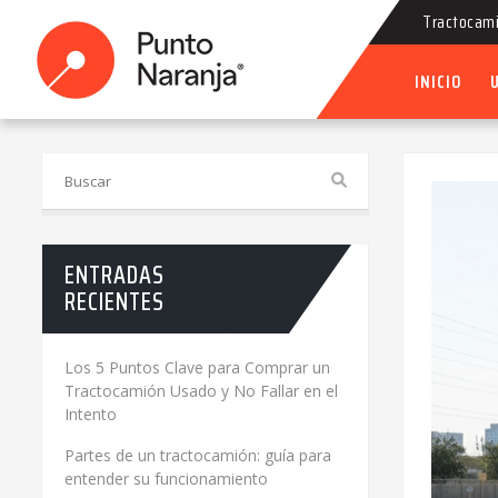
Tractocami
Tractocami
INICIO
ENTRADAS
RECIENTES
Los 5 Puntos Clave para Comprar un
Tractocamión Usado y No Fallar en el
Intento
Partes de un tractocamión: guía para
entender su funcionamiento