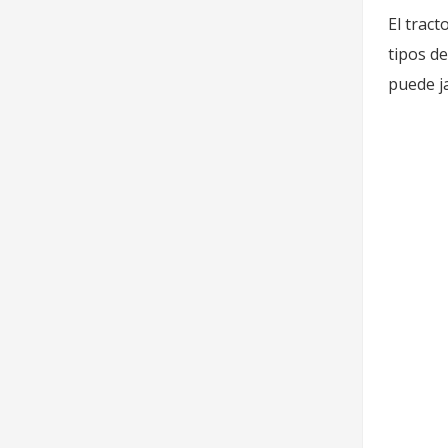
El tract
tipos d
puede j