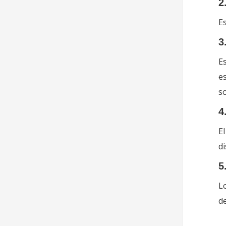
2
Es
3
Es
e
so
4
El
di
5
Lo
de